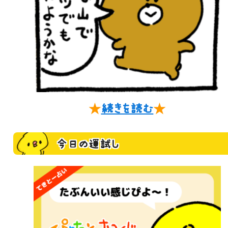
★
続きを読む
★
今日の運試し