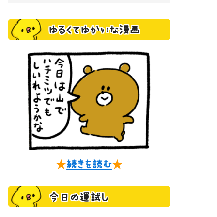
ゆるくてゆかいな漫画
★
続きを読む
★
今日の運試し