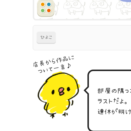
ひよこ
店長から作品に
ついて一言♪
部屋の隅っ
ラストだよ。
連休が明け